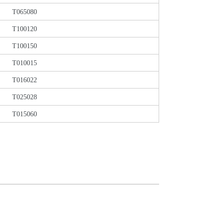
T065080
T100120
T100150
T010015
T016022
T025028
T015060